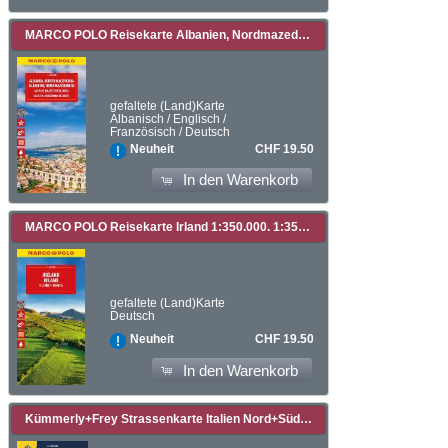
MARCO POLO Reisekarte Albanien, Nordmazedonien 1:450.000. 1:450'000
gefaltete (Land)Karte
Albanisch / Englisch /
Französisch / Deutsch
CHF 19.50
Neuheit
In den Warenkorb
MARCO POLO Reisekarte Irland 1:350.000. 1:350'000
gefaltete (Land)Karte
Deutsch
CHF 19.50
Neuheit
In den Warenkorb
Kümmerly+Frey Strassenkarte Italien Nord+Süd 1:650.000. 1:650'000