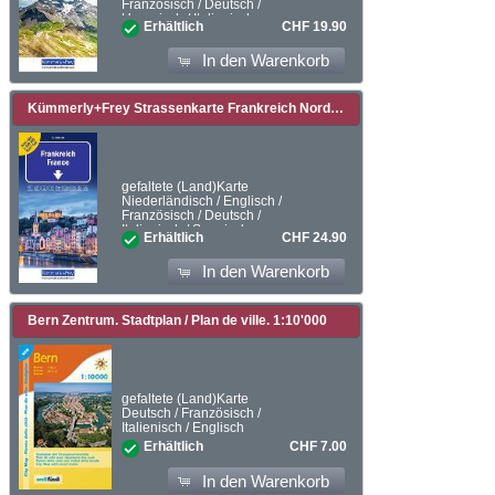
Französisch / Deutsch /
Ungarisch / Italienisch
CHF 19.90
Erhältlich
In den Warenkorb
Kümmerly+Frey Strassenkarte Frankreich Nord+Süd 1:600.000. 1:600'000
gefaltete (Land)Karte
Niederländisch / Englisch /
Französisch / Deutsch /
Italienisch / Spanisch
CHF 24.90
Erhältlich
In den Warenkorb
Bern Zentrum. Stadtplan / Plan de ville. 1:10'000
gefaltete (Land)Karte
Deutsch / Französisch /
Italienisch / Englisch
CHF 7.00
Erhältlich
In den Warenkorb