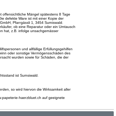
et offensichtliche Mängel spätestens 8 Tage
Die defekte Ware ist mit einer Kopie der
 GmbH, Pfarrgässli 1, 3454 Sumiswald.
erkäufer, ob eine Reparatur oder ein Umtausch
n hat, z.B. infolge unsachgemässer
spersonen und allfällige Erfüllungsgehilfen
 Gewinn oder sonstige Vermögensschäden des
rursacht wurden sowie für Schäden, die der
htsstand ist Sumsiwald.
den, so wird hiervon die Wirksamkeit aller
.papeterie-haerzbluet.ch auf geeignete