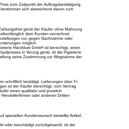
reis zum Zeitpunkt der Auftragsbestätigung,
ise bestimmen sich abweichend davon zum
 Zahlungsfrist gerät der Käufer ohne Mahnung
 vollumfänglich dem Kunden verrechnet.
 Bestellungen nur gegen Nachnahme oder
 Forderungen möglich.
eterie Härzbluet GmbH ist berechtigt, einen
ufpreises in Verzug gerät, ist die Papeterie
Bestellung seine Zustimmung zur Wegnahme der
 schriftlich bestätigt. Lieferungen über Fr.
en ist der Käufer berechtigt, vom Vertrag
ufer einen qualitativ und preislich
n Herstellerfirmen oder anderen Dritten
f speziellen Kundenwunsch bestellte Artikel,
kt oder beschädigt zurückgesandt, ist der