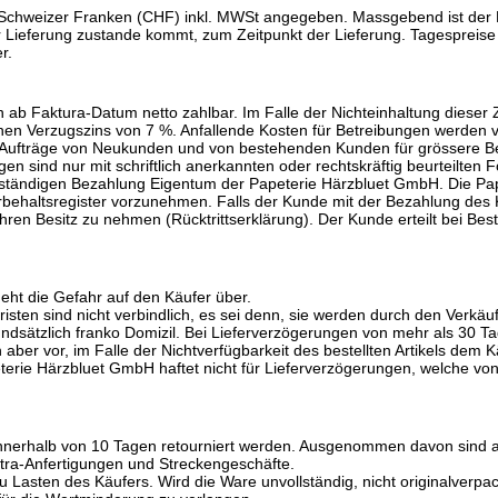
 Schweizer Franken (CHF) inkl. MWSt angegeben. Massgebend ist der P
der Lieferung zustande kommt, zum Zeitpunkt der Lieferung. Tagespre
r.
ab Faktura-Datum netto zahlbar. Im Falle der Nichteinhaltung dieser
inen Verzugszins von 7 %. Anfallende Kosten für Betreibungen werden
r, Aufträge von Neukunden und von bestehenden Kunden für grössere
n sind nur mit schriftlich anerkannten oder rechtskräftig beurteilten
ollständigen Bezahlung Eigentum der Papeterie Härzbluet GmbH. Die Pap
ehaltsregister vorzunehmen. Falls der Kunde mit der Bezahlung des Ka
ihren Besitz zu nehmen (Rücktrittserklärung). Der Kunde erteilt bei 
eht die Gefahr auf den Käufer über.
isten sind nicht verbindlich, es sei denn, sie werden durch den Verkäufer
dsätzlich franko Domizil. Bei Lieferverzögerungen von mehr als 30 Tag
aber vor, im Falle der Nichtverfügbarkeit des bestellten Artikels dem Kä
peterie Härzbluet GmbH haftet nicht für Lieferverzögerungen, welche vo
 innerhalb von 10 Tagen retourniert werden. Ausgenommen davon sind au
Extra-Anfertigungen und Streckengeschäfte.
Lasten des Käufers. Wird die Ware unvollständig, nicht originalverpac