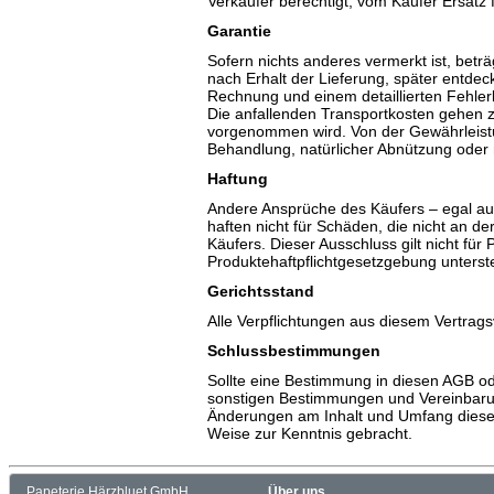
Verkäufer berechtigt, vom Käufer Ersatz
Garantie
Sofern nichts anderes vermerkt ist, betr
nach Erhalt der Lieferung, später entdeck
Rechnung und einem detaillierten Fehler
Die anfallenden Transportkosten gehen z
vorgenommen wird. Von der Gewährleistu
Behandlung, natürlicher Abnützung oder 
Haftung
Andere Ansprüche des Käufers – egal aus
haften nicht für Schäden, die nicht an 
Käufers. Dieser Ausschluss gilt nicht fü
Produktehaftpflichtgesetzgebung unterst
Gerichtsstand
Alle Verpflichtungen aus diesem Vertrags
Schlussbestimmungen
Sollte eine Bestimmung in diesen AGB od
sonstigen Bestimmungen und Vereinbarun
Änderungen am Inhalt und Umfang dieser
Weise zur Kenntnis gebracht.
Papeterie Härzbluet GmbH
Über uns