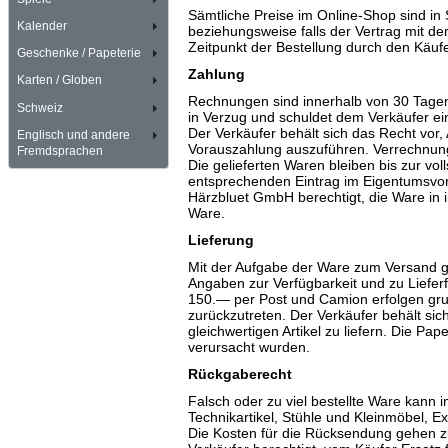
Sämtliche Preise im Online-Shop sind in
Kalender
beziehungsweise falls der Vertrag mit 
Zeitpunkt der Bestellung durch den Käufe
Geschenke / Papeterie
Zahlung
Karten / Globen
Rechnungen sind innerhalb von 30 Tagen 
Schweiz
in Verzug und schuldet dem Verkäufer e
Der Verkäufer behält sich das Recht vo
Englisch und andere
Vorauszahlung auszuführen. Verrechnunge
Fremdsprachen
Die gelieferten Waren bleiben bis zur v
entsprechenden Eintrag im Eigentumsvorb
Härzbluet GmbH berechtigt, die Ware in 
Ware.
Lieferung
Mit der Aufgabe der Ware zum Versand g
Angaben zur Verfügbarkeit und zu Lieferfr
150.— per Post und Camion erfolgen grun
zurückzutreten. Der Verkäufer behält sich 
gleichwertigen Artikel zu liefern. Die Pa
verursacht wurden.
Rückgaberecht
Falsch oder zu viel bestellte Ware kann
Technikartikel, Stühle und Kleinmöbel, 
Die Kosten für die Rücksendung gehen zu 