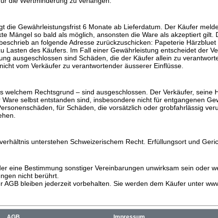
 für die Wertminderung zu verlangen.
ägt die Gewährleistungsfrist 6 Monate ab Lieferdatum. Der Käufer meld
te Mängel so bald als möglich, ansonsten die Ware als akzeptiert gilt. 
beschrieb an folgende Adresse zurückzuschicken: Papeterie Härzbluet
u Lasten des Käufers. Im Fall einer Gewährleistung entscheidet der V
ng ausgeschlossen sind Schäden, die der Käufer allein zu verantworte
nicht vom Verkäufer zu verantwortender äusserer Einflüsse.
 welchem Rechtsgrund – sind ausgeschlossen. Der Verkäufer, seine Hilf
der Ware selbst entstanden sind, insbesondere nicht für entgangenen
r Personenschäden, für Schäden, die vorsätzlich oder grobfahrlässig ve
ehen.
verhältnis unterstehen Schweizerischem Recht. Erfüllungsort und Geric
er eine Bestimmung sonstiger Vereinbarungen unwirksam sein oder wer
gen nicht berührt.
 AGB bleiben jederzeit vorbehalten. Sie werden dem Käufer unter www
AGB
Impressum