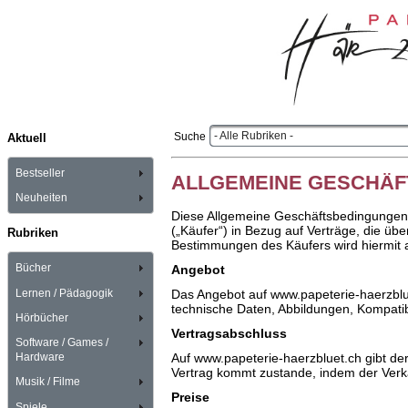
- Alle Rubriken -
Suche
Aktuell
Bestseller
ALLGEMEINE GESCHÄ
Neuheiten
Diese Allgemeine Geschäftsbedingungen 
(„Käufer“) in Bezug auf Verträge, die 
Rubriken
Bestimmungen des Käufers wird hiermit 
Bücher
Angebot
Lernen / Pädagogik
Das Angebot auf www.papeterie-haerzbluet
technische Daten, Abbildungen, Kompatib
Hörbücher
Vertragsabschluss
Software / Games /
Auf www.papeterie-haerzbluet.ch gibt de
Hardware
Vertrag kommt zustande, indem der Verkä
Musik / Filme
Preise
Spiele