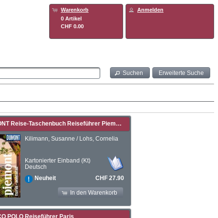
Warenkorb
Anmelden
0 Artikel
CHF 0.00
Suchen
Erweiterte Suche
DUMONT Reise-Taschenbuch Reiseführer Piemont, Turin, Aostatal
Kilimann, Susanne / Lohs, Cornelia
Kartonierter Einband (Kt)
Deutsch
CHF 27.90
Neuheit
In den Warenkorb
 POLO Reiseführer Paris