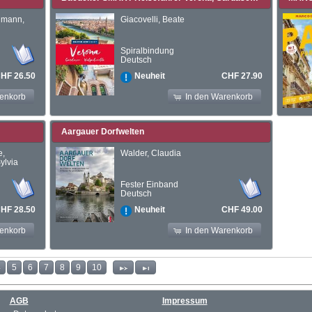
llmann,
Giacovelli, Beate
Spiralbindung
Deutsch
HF 26.50
CHF 27.90
Neuheit
renkorb
In den Warenkorb
Aargauer Dorfwelten
e,
Walder, Claudia
Sylvia
Fester Einband
Deutsch
HF 28.50
CHF 49.00
Neuheit
renkorb
In den Warenkorb
4
5
6
7
8
9
10
AGB
Impressum