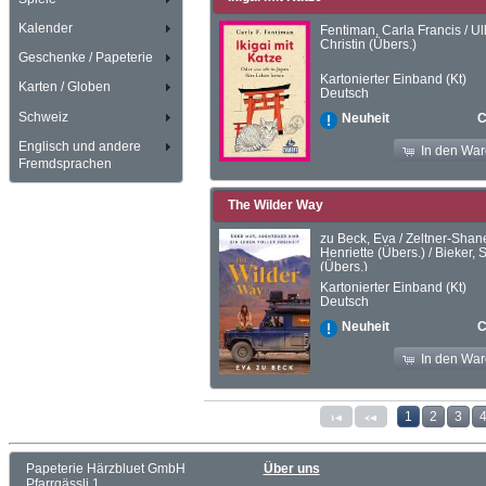
Kalender
Fentiman, Carla Francis / U
Christin (Übers.)
Geschenke / Papeterie
Kartonierter Einband (Kt)
Karten / Globen
Deutsch
Schweiz
C
Neuheit
Englisch und andere
In den Wa
Fremdsprachen
The Wilder Way
zu Beck, Eva / Zeltner-Shan
Henriette (Übers.) / Bieker, 
(Übers.)
Kartonierter Einband (Kt)
Deutsch
C
Neuheit
In den Wa
Seite 1 von 10
1
2
3
Papeterie Härzbluet GmbH
Über uns
Pfarrgässli 1