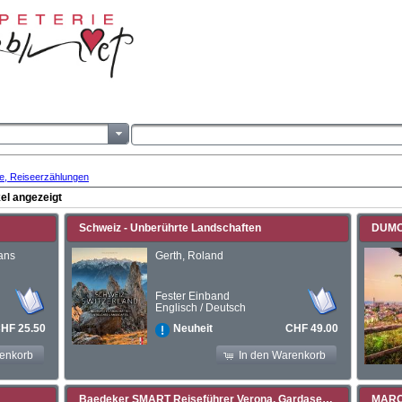
te, Reiseerzählungen
el angezeigt
Schweiz - Unberührte Landschaften
Hans
Gerth, Roland
Fester Einband
Englisch / Deutsch
HF 25.50
CHF 49.00
Neuheit
renkorb
In den Warenkorb
Baedeker SMART Reiseführer Verona, Gardasee, Valpolicella
MARCO