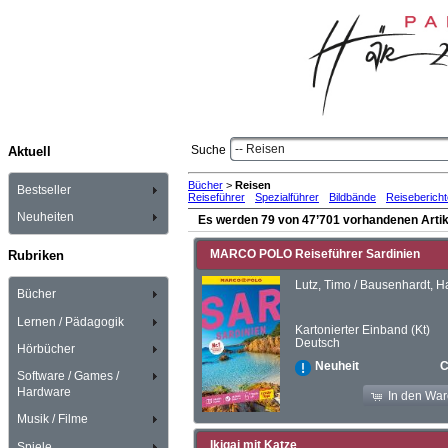
-- Reisen
Suche
Aktuell
Bücher
>
Reisen
Bestseller
Reiseführer
Spezialführer
Bildbände
Reiseberich
Neuheiten
Es werden 79 von 47’701 vorhandenen Artik
MARCO POLO Reiseführer Sardinien
Rubriken
Lutz, Timo / Bausenhardt, 
Bücher
Lernen / Pädagogik
Kartonierter Einband (Kt)
Deutsch
Hörbücher
C
Neuheit
Software / Games /
Hardware
In den Wa
Musik / Filme
Ikigai mit Katze
Spiele