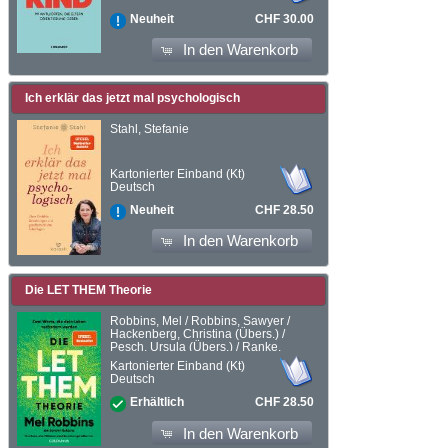
CHF 30.00
Neuheit
In den Warenkorb
Ich erklär das jetzt mal psychologisch
Stahl, Stefanie
Kartonierter Einband (Kt)
Deutsch
CHF 28.50
Neuheit
In den Warenkorb
Die LET THEM Theorie
Robbins, Mel / Robbins, Sawyer /
Hackenberg, Christina (Übers.) /
Pesch, Ursula (Übers.) / Ranke,
Elsbeth (Übers.)
Kartonierter Einband (Kt)
Deutsch
CHF 28.50
Erhältlich
In den Warenkorb