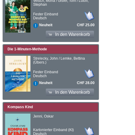
Vetsch, Mona / Gisler, Tom / Lütolf,
Stephan
Fester Einband
Deutsch
CHF 25.00
Neuheit
In den Warenkorb
Die 1-Minuten-Methode
Strelecky, John / Lemke, Bettina
(Übers.)
Fester Einband
Deutsch
CHF 28.00
Neuheit
In den Warenkorb
Kompass Kind
Jenni, Oskar
Kartonierter Einband (Kt)
Deutsch