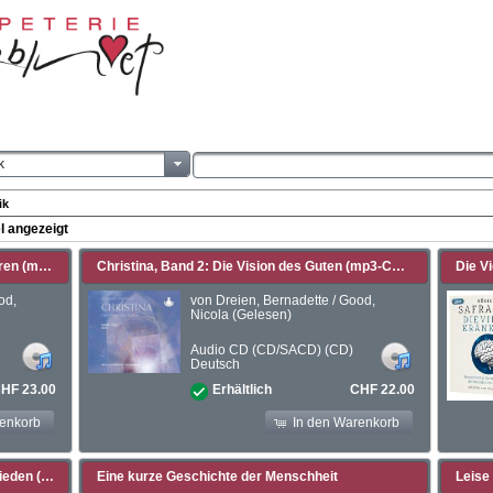
k
ik
l angezeigt
Christina, Band 1: Zwillinge als Licht geboren (mp3-CDs)
Christina, Band 2: Die Vision des Guten (mp3-CDs)
od,
von Dreien, Bernadette / Good,
Nicola (Gelesen)
Audio CD (CD/SACD) (CD)
Deutsch
HF 23.00
CHF 22.00
Erhältlich
renkorb
In den Warenkorb
Christina, Band 3: Bewusstsein schafft Frieden (mp3-CDs)
Eine kurze Geschichte der Menschheit
Leise