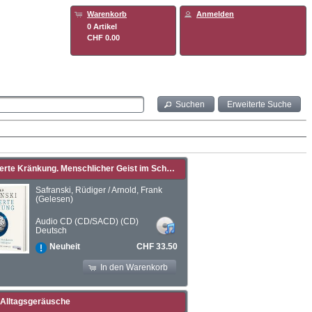
Warenkorb
Anmelden
0 Artikel
CHF 0.00
Suchen
Erweiterte Suche
Die Vierte Kränkung. Menschlicher Geist im Schatten der Künstlichen Intelligenz
Safranski, Rüdiger / Arnold, Frank
(Gelesen)
Audio CD (CD/SACD) (CD)
Deutsch
CHF 33.50
Neuheit
In den Warenkorb
 Alltagsgeräusche