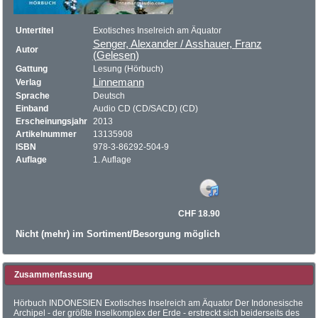
Untertitel
Exotisches Inselreich am Äquator
Senger, Alexander / Asshauer, Franz
Autor
(Gelesen)
Gattung
Lesung (Hörbuch)
Linnemann
Verlag
Sprache
Deutsch
Einband
Audio CD (CD/SACD) (CD)
Erscheinungsjahr
2013
Artikelnummer
13135908
ISBN
978-3-86292-504-9
Auflage
1. Auflage
CHF 18.90
Nicht (mehr) im Sortiment/Besorgung möglich
Zusammenfassung
Hörbuch INDONESIEN Exotisches Inselreich am Äquator Der Indonesische
Archipel - der größte Inselkomplex der Erde - erstreckt sich beiderseits des