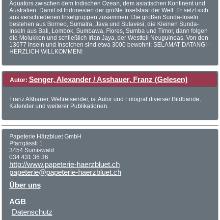
Äquators zwischen dem Indischen Ozean, dem asiatischen Kontinent und
Australien. Damit ist Indonesien der größte Inselstaat der Welt. Er setzt sich
aus verschiedenen Inselgruppen zusammen. Die großen Sunda-Inseln
bestehen aus Borneo, Sumatra, Java und Sulavesi, die Kleinen Sunda-
Inseln aus Bali, Lombok, Sumbawa, Flores, Sumba und Timor, dann folgen
die Molukken und schließlich Irian Jaya, der Westteil Neuguineas. Von den
13677 Inseln und Inselchen sind etwa 3000 bewohnt: SELAMAT DATANG! -
HERZLICH WILLKOMMEN!
Senger, Alexander / Asshauer, Franz (Gelesen)
Autor:
Franz Aßhauer, Weltreisender, ist Autor und Fotograf diverser Bildbände,
Kalender und weiterer Publikationen.
Papeterie Härzbluet GmbH
Pfarrgässli 1
3454 Sumiswald
034 431 36 36
http://www.papeterie-haerzbluet.ch
papeterie@papeterie-haerzbluet.ch
Über uns
AGB
Datenschutz